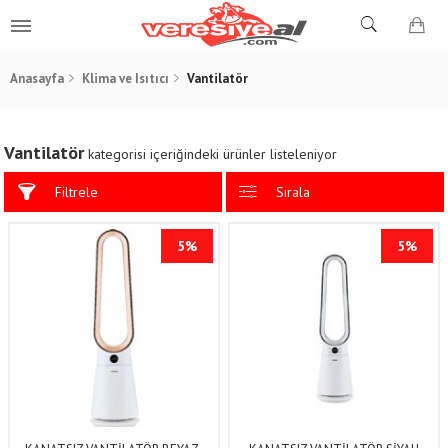
Anasayfa
Klima ve Isıtıcı
Vantilatör
Vantilatör
kategorisi içeriğindeki ürünler listeleniyor
Filtrele
Sırala
5%
5%